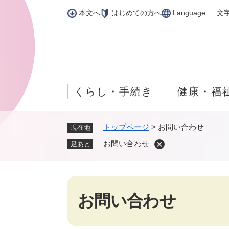
ペ
本文へ
はじめての方へ
Language
文
ー
ジ
の
先
頭
で
くらし・手続き
健康・福
す
。
トップページ
>
お問い合わせ
現在地
お問い合わせ
足あと
本
お問い合わせ
文