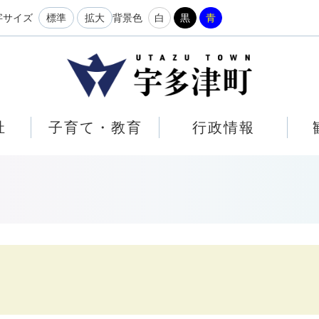
メニューを飛ばして本文へ
字サイズ
標準
拡大
背景色
白
黒
青
祉
子育て・教育
行政情報