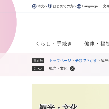
ペ
本文へ
はじめての方へ
Language
文
ー
ジ
の
先
頭
で
くらし・手続き
健康・福
す
。
トップページ
>
分類でさがす
>
観光
現在地
観光・文化
足あと
本
文
観光・文化