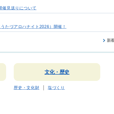
開催見送りについて
2026（うたづアロハナイト2026）開催！
新
文化・歴史
歴史・文化財
塩づくり