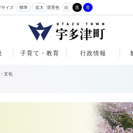
メニューを飛ばして本文へ
字サイズ
標準
拡大
背景色
白
黒
青
祉
子育て・教育
行政情報
・文化