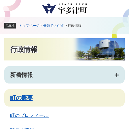
ペ
メニューを飛ばして本文へ
ー
ジ
の
トップページ
>
分類でさがす
>
行政情報
現在地
先
頭
で
本
す
行政情報
文
。
新着情報
町の概要
町のプロフィール