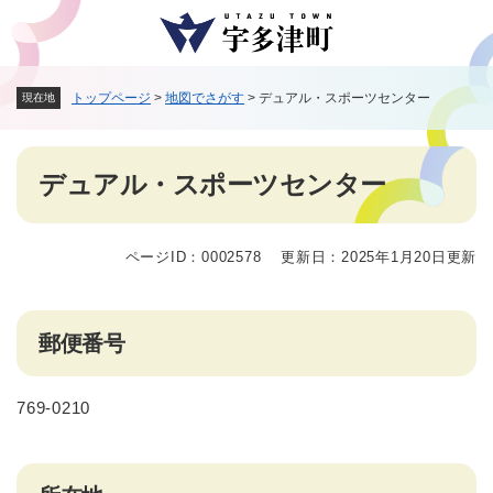
ペ
メニューを飛ばして本文へ
ー
ジ
の
トップページ
>
地図でさがす
>
デュアル・スポーツセンター
現在地
先
頭
で
本
す
デュアル・スポーツセンター
文
。
ページID：0002578
更新日：2025年1月20日更新
郵便番号
769-0210