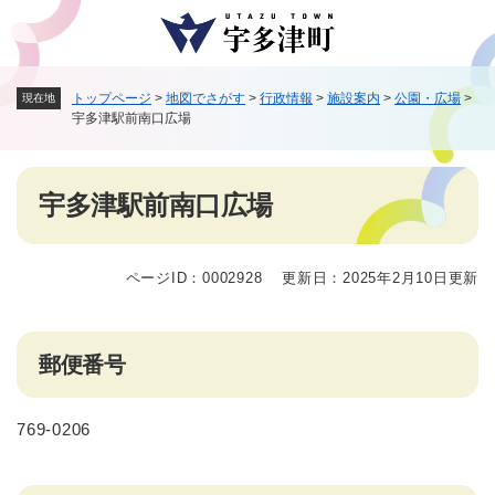
ペ
メニューを飛ばして本文へ
ー
ジ
の
トップページ
>
地図でさがす
>
行政情報
>
施設案内
>
公園・広場
>
現在地
先
宇多津駅前南口広場
頭
で
す
本
。
宇多津駅前南口広場
文
ページID：0002928
更新日：2025年2月10日更新
郵便番号
769-0206