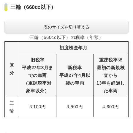
三輪（660cc以下）
表のサイズを切り替える
三輪（660cc以下）の税率（年額）
初度検査年月
旧税率
重課税率※
区
平成27年3月ま
新税率
最初の新規検
分
での車両
平成27年4月以
査から
（重課税率対
後の車両
13年を経過し
象車以外）
た車両
三
3,100円
3,900円
4,600円
輪