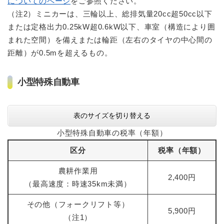
についてのページ
をご参照ください。
（注2）ミニカーは、三輪以上、総排気量20cc超50cc以下
または定格出力0.25kW超0.6kW以下、車室（構造により囲
まれた空間）を備えまたは輪距（左右のタイヤの中心間の
距離）が0.5mを超えるもの。
小型特殊自動車
表のサイズを切り替える
小型特殊自動車の税率（年額）
区分
税率（年額）
農耕作業用
2,400円
（最高速度：時速35km未満）
その他（フォークリフト等）
5,900円
（注1）