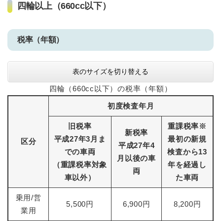
四輪以上（660cc以下）
税率（年額）
表のサイズを切り替える
四輪（660cc以下）の税率（年額）
初度検査年月
旧税率
重課税率※
新税率
平成27年3月ま
最初の新規
区分
平成27年4
での車両
検査から13
月以後の車
（重課税率対象
年を経過し
両
車以外）
た車両
乗用/営
5,500円
6,900円
8,200円
業用