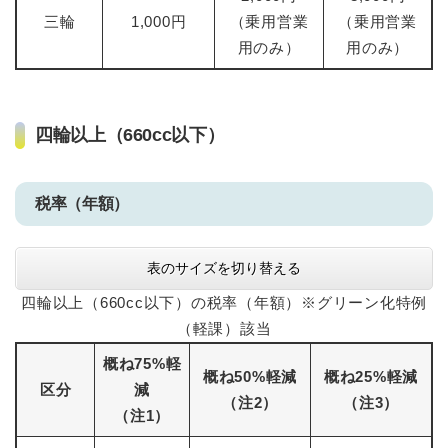
三輪
1,000円
（乗用営業
（乗用営業
用のみ）
用のみ）
四輪以上（660cc以下）
税率（年額）
表のサイズを切り替える
四輪以上（660cc以下）の税率（年額）※グリーン化特例
（軽課）該当
概ね75%軽
概ね50%軽減
概ね25%軽減
区分
減
（注2）
（注3）
（注1）