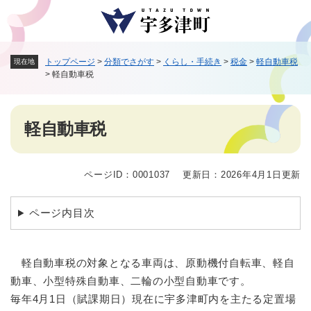
ペ
メニューを飛ばして本文へ
ー
ジ
の
トップページ
>
分類でさがす
>
くらし・手続き
>
税金
>
軽自動車税
現在地
先
>
軽自動車税
頭
で
す
本
。
軽自動車税
文
ページID：0001037
更新日：2026年4月1日更新
ページ内目次
軽自動車税の対象となる車両は、原動機付自転車、軽自
動車、小型特殊自動車、二輪の小型自動車です。
毎年4月1日（賦課期日）現在に宇多津町内を主たる定置場