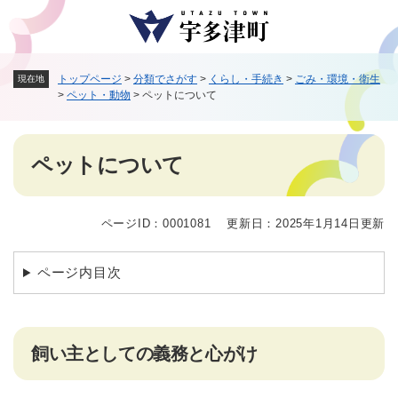
ペ
メニューを飛ばして本文へ
ー
ジ
の
トップページ
>
分類でさがす
>
くらし・手続き
>
ごみ・環境・衛生
現在地
先
>
ペット・動物
>
ペットについて
頭
で
す
本
。
ペットについて
文
ページID：0001081
更新日：2025年1月14日更新
ページ内目次
飼い主としての義務と心がけ