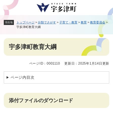
ペ
メニューを飛ばして本文へ
ー
ジ
の
トップページ
>
分類でさがす
>
子育て・教育
>
教育
>
教育委員会
>
現在地
先
宇多津町教育大綱
頭
で
す
本
。
宇多津町教育大綱
文
ページID：0001110
更新日：2025年1月14日更新
ページ内目次
添付ファイルのダウンロード