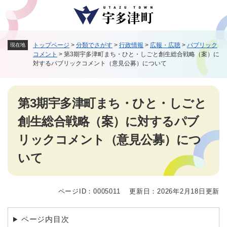
ペ
メニューを飛ばして本文へ
ー
ジ
の
トップページ
>
分類でさがす
>
行政情報
>
広報・広聴
>
パブリック
現在地
先
コメント
>
第3期宇多津町まち・ひと・しごと創生総合戦略（案）に
頭
対するパブリックコメント（意見公募）について
で
す
。
本
第3期宇多津町まち・ひと・しごと
文
創生総合戦略（案）に対するパブ
リックコメント（意見公募）につ
いて
ページID：0005011
更新日：2026年2月18日更新
ページ内目次