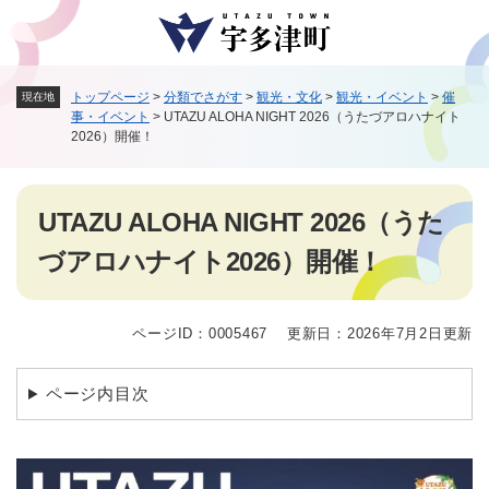
ペ
メニューを飛ばして本文へ
ー
ジ
の
トップページ
>
分類でさがす
>
観光・文化
>
観光・イベント
>
催
現在地
先
事・イベント
>
UTAZU ALOHA NIGHT 2026（うたづアロハナイト
頭
2026）開催！
で
す
。
本
UTAZU ALOHA NIGHT 2026（うた
文
づアロハナイト2026）開催！
ページID：0005467
更新日：2026年7月2日更新
ページ内目次