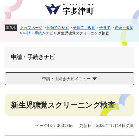
ペ
メニューを飛ばして本文へ
ー
ジ
の
トップページ
>
分類でさがす
>
子育て・教育
>
子育て
>
妊娠・出産
現在地
先
>
申請・手続きナビ
>
新生児聴覚スクリーニング検査
頭
で
す
。
申請・手続きナビ
申請・手続きナビメニュー
本
新生児聴覚スクリーニング検査
文
ページID：0001266
更新日：2025年1月14日更新