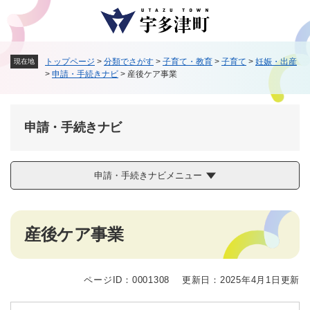
ペ
メニューを飛ばして本文へ
ー
ジ
の
トップページ
>
分類でさがす
>
子育て・教育
>
子育て
>
妊娠・出産
現在地
先
>
申請・手続きナビ
>
産後ケア事業
頭
で
す
。
申請・手続きナビ
申請・手続きナビメニュー
本
産後ケア事業
文
ページID：0001308
更新日：2025年4月1日更新