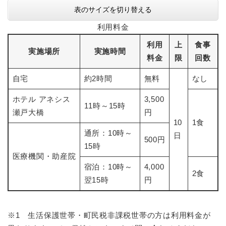
表のサイズを切り替える
利用料金
利用
上
食事
実施場所
実施時間
料金
限
回数
自宅
約2時間
無料
なし
ホテル アネシス
3,500
11時～15時
瀬戸大橋
円
10
1食
通所：10時～
日
500円
15時
医療機関・助産院
宿泊：10時～
4,000
2食
翌15時
円
※1 生活保護世帯・町民税非課税世帯の方は利用料金が