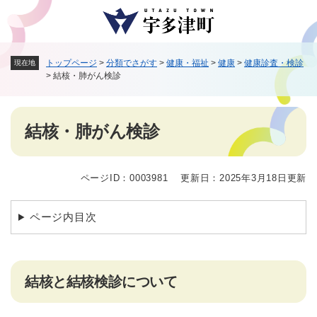
ペ
メニューを飛ばして本文へ
ー
ジ
の
トップページ
>
分類でさがす
>
健康・福祉
>
健康
>
健康診査・検診
現在地
先
>
結核・肺がん検診
頭
で
す
本
。
結核・肺がん検診
文
ページID：0003981
更新日：2025年3月18日更新
ページ内目次
結核と結核検診について