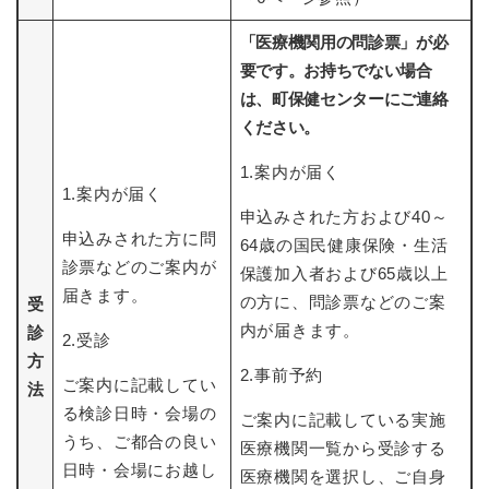
「医療機関用の問診票」が必
要です。お持ちでない場合
は、町保健センターにご連絡
ください。
1.案内が届く
1.案内が届く
申込みされた方および40～
申込みされた方に問
64歳の国民健康保険・生活
診票などのご案内が
保護加入者および65歳以上
届きます。
の方に、問診票などのご案
受
内が届きます。
診
2.受診
方
2.事前予約
ご案内に記載してい
法
る検診日時・会場の
ご案内に記載している実施
うち、ご都合の良い
医療機関一覧から受診する
日時・会場にお越し
医療機関を選択し、ご自身