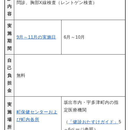
問診、胸部X線検査（レントゲン検査）
内
容
実
施
9月～11月の実施日
6月～10月
期
間
自
己
負
無料
担
金
坂出市内・宇多津町内の指
実
定医療機関
施
町保健センターおよ
場
び町内各所
（
「健診おたすけガイド」
5
所
～6ページ参照）