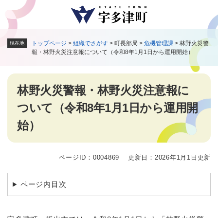
ペ
メニューを飛ばして本文へ
ー
ジ
の
トップページ
>
組織でさがす
>
町長部局
>
危機管理課
>
林野火災警
現在地
先
報・林野火災注意報について（令和8年1月1日から運用開始）
頭
で
す
本
。
林野火災警報・林野火災注意報に
文
ついて（令和8年1月1日から運用開
始）
ページID：0004869
更新日：2026年1月1日更新
ページ内目次