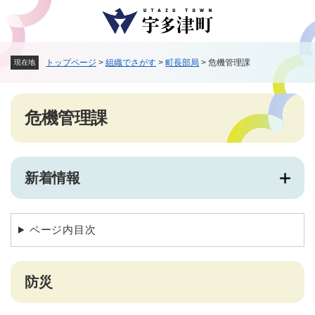
ペ
メニューを飛ばして本文へ
ー
ジ
の
トップページ
>
組織でさがす
>
町長部局
>
危機管理課
現在地
先
頭
で
本
す
危機管理課
文
。
新着情報
ページ内目次
防災