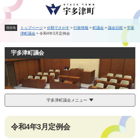
ペ
メニューを飛ばして本文へ
ー
ジ
の
トップページ
>
分類でさがす
>
行政情報
>
町議会
>
議会日程
>
宇多
現在地
先
津町議会
>
令和4年3月定例会
頭
で
す
宇多津町議会
。
宇多津町議会メニュー
本
令和4年3月定例会
文