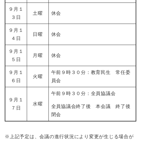
９月１
土曜
休会
３日
９月１
日曜
休会
４日
９月１
月曜
休会
５日
９月１
午前９時３０分：教育民生 常任委
火曜
６日
員会
午前９時３０分：全員協議会
９月１
水曜
全員協議会終了後 本会議 終了後
７日
閉会
※上記予定は、会議の進行状況により変更が生じる場合が