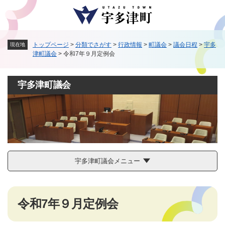
ペ
メニューを飛ばして本文へ
ー
ジ
の
トップページ
>
分類でさがす
>
行政情報
>
町議会
>
議会日程
>
宇多
現在地
先
津町議会
>
令和7年９月定例会
頭
で
す
宇多津町議会
。
宇多津町議会メニュー
本
令和7年９月定例会
文