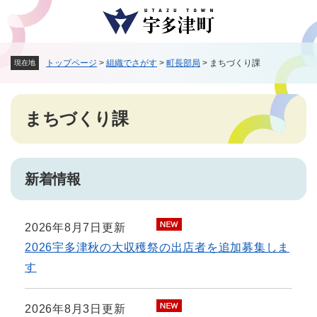
ペ
メニューを飛ばして本文へ
ー
ジ
の
トップページ
>
組織でさがす
>
町長部局
>
まちづくり課
現在地
先
頭
で
本
す
まちづくり課
文
。
新着情報
2026年8月7日更新
2026宇多津秋の大収穫祭の出店者を追加募集しま
す
2026年8月3日更新